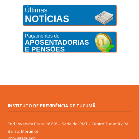
Últimas
NOTÍCIAS
Pagamentos de
APOSENTADORIAS
E PENSÕES
INSTITUTO DE PREVIDÊNCIA DE TUCUMÃ
End.: Avenida Brasil, nº 895 – Sede do IPMT – Centro Tucumã / PA
Bairro: Morumbi
CEP: 68385-000