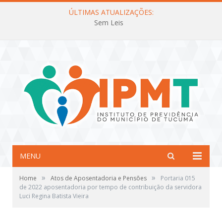
ÚLTIMAS ATUALIZAÇÕES:
Sem Leis
MENU
»
»
Home
Atos de Aposentadoria e Pensões
Portaria 015
de 2022 aposentadoria por tempo de contribuição da servidora
Luci Regina Batista Vieira