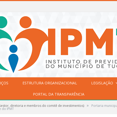
IÇOS
ESTRUTURA ORGANIZACIONAL
LEGISLAÇÃO
PORTAL DA TRANSPARÊNCIA
»
stor, diretoria e membros do comitê de investimentos)
Portaria municip
e do IPMT