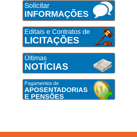
Solicitar
INFORMAÇÕES
Editais e Contratos de
LICITAÇÕES
Últimas
NOTÍCIAS
Pagamentos de
APOSENTADORIAS
E PENSÕES