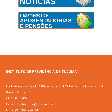
NOTÍCIAS
Pagamentos de
APOSENTADORIAS
E PENSÕES
INSTITUTO DE PREVIDÊNCIA DE TUCUMÃ
End.: Avenida Brasil, nº 895 – Sede do IPMT – Centro Tucumã / PA
Bairro: Morumbi
CEP: 68385-000
E-mail: ipmtucuma@hotmail.com.br
Fone: (94) 99166-9044