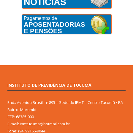
NOTÍCIAS
Pagamentos de
APOSENTADORIAS
E PENSÕES
INSTITUTO DE PREVIDÊNCIA DE TUCUMÃ
End.: Avenida Brasil, nº 895 – Sede do IPMT – Centro Tucumã / PA
Bairro: Morumbi
CEP: 68385-000
E-mail: ipmtucuma@hotmail.com.br
Fone: (94) 99166-9044