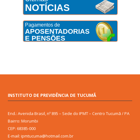
NOTÍCIAS
Pagamentos de
APOSENTADORIAS
E PENSÕES
INSTITUTO DE PREVIDÊNCIA DE TUCUMÃ
End.: Avenida Brasil, nº 895 – Sede do IPMT – Centro Tucumã / PA
Bairro: Morumbi
CEP: 68385-000
E-mail: ipmtucuma@hotmail.com.br