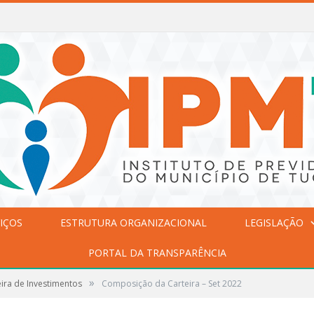
IÇOS
ESTRUTURA ORGANIZACIONAL
LEGISLAÇÃO
PORTAL DA TRANSPARÊNCIA
»
ira de Investimentos
Composição da Carteira – Set 2022