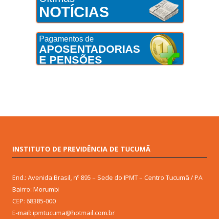
NOTÍCIAS
Pagamentos de
APOSENTADORIAS
E PENSÕES
INSTITUTO DE PREVIDÊNCIA DE TUCUMÃ
End.: Avenida Brasil, nº 895 – Sede do IPMT – Centro Tucumã / PA
Bairro: Morumbi
CEP: 68385-000
E-mail: ipmtucuma@hotmail.com.br