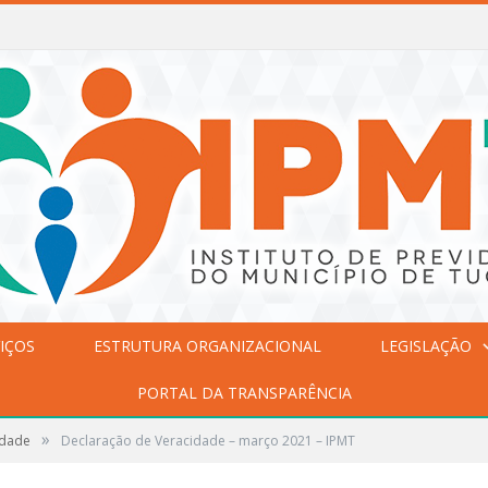
IÇOS
ESTRUTURA ORGANIZACIONAL
LEGISLAÇÃO
PORTAL DA TRANSPARÊNCIA
»
idade
Declaração de Veracidade – março 2021 – IPMT