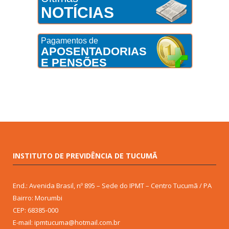
NOTÍCIAS
Pagamentos de
APOSENTADORIAS
E PENSÕES
INSTITUTO DE PREVIDÊNCIA DE TUCUMÃ
End.: Avenida Brasil, nº 895 – Sede do IPMT – Centro Tucumã / PA
Bairro: Morumbi
CEP: 68385-000
E-mail: ipmtucuma@hotmail.com.br