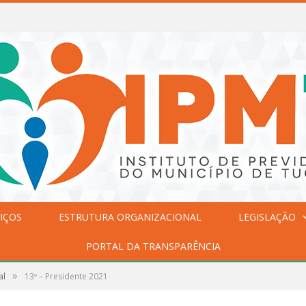
IÇOS
ESTRUTURA ORGANIZACIONAL
LEGISLAÇÃO
PORTAL DA TRANSPARÊNCIA
»
al
13º – Presidente 2021