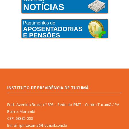
NOTÍCIAS
Pagamentos de
APOSENTADORIAS
E PENSÕES
INSTITUTO DE PREVIDÊNCIA DE TUCUMÃ
End.: Avenida Brasil, nº 895 – Sede do IPMT – Centro Tucumã / PA
Bairro: Morumbi
CEP: 68385-000
E-mail: ipmtucuma@hotmail.com.br