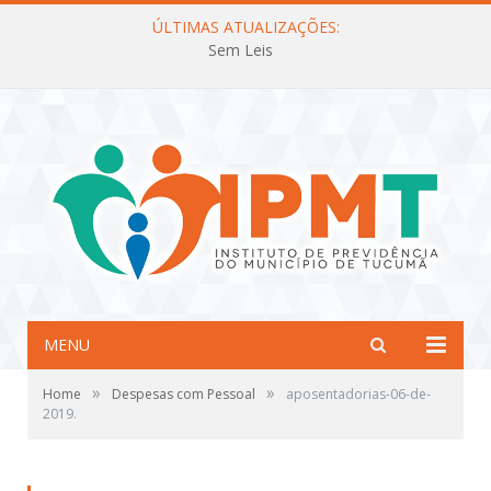
ÚLTIMAS ATUALIZAÇÕES:
Sem Leis
MENU
»
»
Home
Despesas com Pessoal
aposentadorias-06-de-
2019.