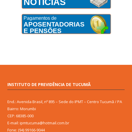
NOTÍCIAS
Pagamentos de
APOSENTADORIAS
E PENSÕES
INSTITUTO DE PREVIDÊNCIA DE TUCUMÃ
End.: Avenida Brasil, nº 895 – Sede do IPMT – Centro Tucumã / PA
Bairro: Morumbi
CEP: 68385-000
E-mail: ipmtucuma@hotmail.com.br
Fone: (94) 99166-9044