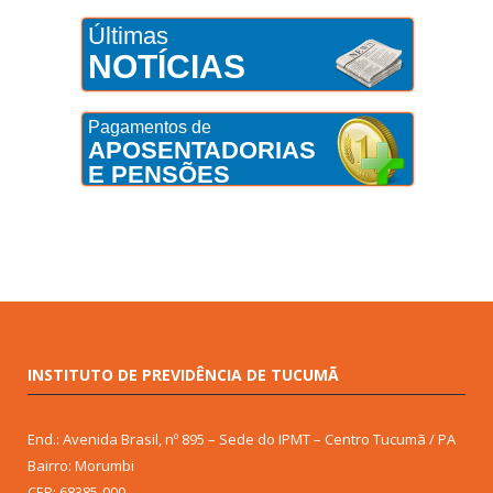
Últimas
NOTÍCIAS
Pagamentos de
APOSENTADORIAS
E PENSÕES
INSTITUTO DE PREVIDÊNCIA DE TUCUMÃ
End.: Avenida Brasil, nº 895 – Sede do IPMT – Centro Tucumã / PA
Bairro: Morumbi
CEP: 68385-000