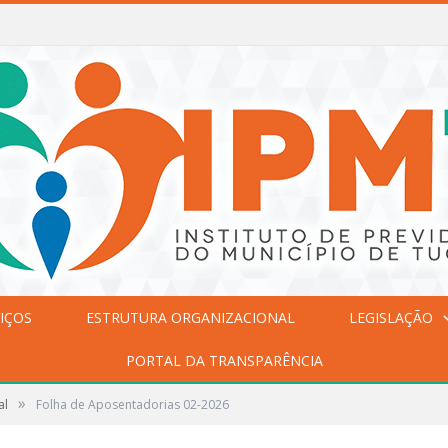
IÇOS
ESTRUTURA ORGANIZACIONAL
LEGISLAÇÃO
PORTAL DA TRANSPARÊNCIA
»
al
Folha de Aposentadorias 02-2026