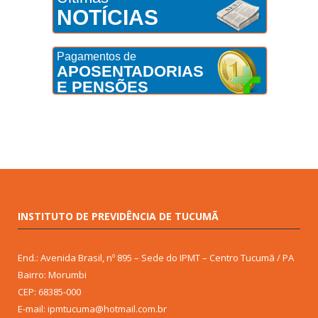
NOTÍCIAS
Pagamentos de
APOSENTADORIAS
E PENSÕES
INSTITUTO DE PREVIDÊNCIA DE TUCUMÃ
End.: Avenida Brasil, nº 895 – Sede do IPMT – Centro Tucumã / PA
Bairro: Morumbi
CEP: 68385-000
E-mail: ipmtucuma@hotmail.com.br