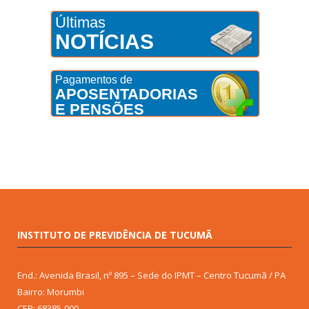
Últimas
NOTÍCIAS
Pagamentos de
APOSENTADORIAS
E PENSÕES
INSTITUTO DE PREVIDÊNCIA DE TUCUMÃ
End.: Avenida Brasil, nº 895 – Sede do IPMT – Centro Tucumã / PA
Bairro: Morumbi
CEP: 68385-000