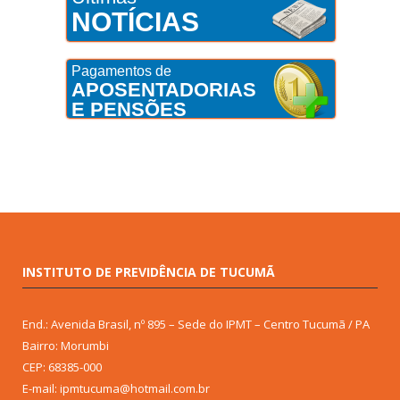
NOTÍCIAS
Pagamentos de
APOSENTADORIAS
E PENSÕES
INSTITUTO DE PREVIDÊNCIA DE TUCUMÃ
End.: Avenida Brasil, nº 895 – Sede do IPMT – Centro Tucumã / PA
Bairro: Morumbi
CEP: 68385-000
E-mail: ipmtucuma@hotmail.com.br