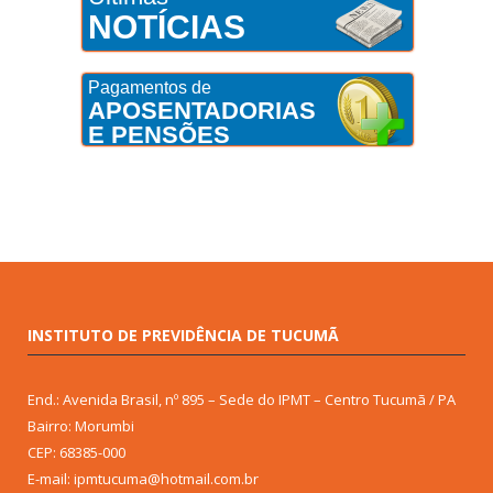
NOTÍCIAS
Pagamentos de
APOSENTADORIAS
E PENSÕES
INSTITUTO DE PREVIDÊNCIA DE TUCUMÃ
End.: Avenida Brasil, nº 895 – Sede do IPMT – Centro Tucumã / PA
Bairro: Morumbi
CEP: 68385-000
E-mail: ipmtucuma@hotmail.com.br