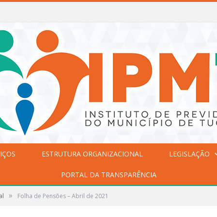
IÇOS
ESTRUTURA ORGANIZACIONAL
LEGISLAÇÃO
PORTAL DA TRANSPARÊNCIA
»
al
Folha de Pensões – Abril de 2021