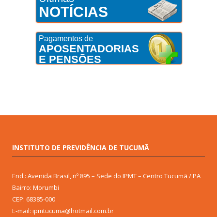
NOTÍCIAS
Pagamentos de
APOSENTADORIAS
E PENSÕES
INSTITUTO DE PREVIDÊNCIA DE TUCUMÃ
End.: Avenida Brasil, nº 895 – Sede do IPMT – Centro Tucumã / PA
Bairro: Morumbi
CEP: 68385-000
E-mail: ipmtucuma@hotmail.com.br