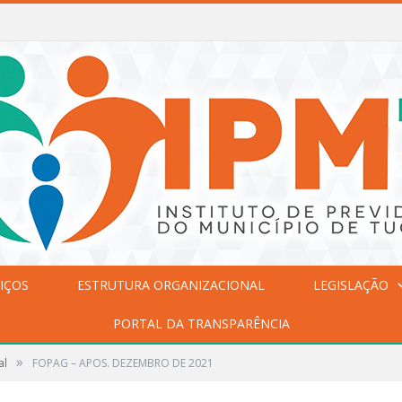
IÇOS
ESTRUTURA ORGANIZACIONAL
LEGISLAÇÃO
PORTAL DA TRANSPARÊNCIA
»
al
FOPAG – APOS. DEZEMBRO DE 2021