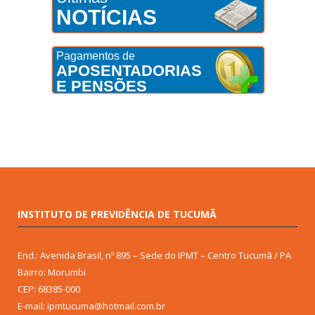
NOTÍCIAS
Pagamentos de
APOSENTADORIAS
E PENSÕES
INSTITUTO DE PREVIDÊNCIA DE TUCUMÃ
End.: Avenida Brasil, nº 895 – Sede do IPMT – Centro Tucumã / PA
Bairro: Morumbi
CEP: 68385-000
E-mail: ipmtucuma@hotmail.com.br