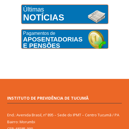
Últimas
NOTÍCIAS
Pagamentos de
APOSENTADORIAS
E PENSÕES
INSTITUTO DE PREVIDÊNCIA DE TUCUMÃ
End.: Avenida Brasil, nº 895 – Sede do IPMT – Centro Tucumã / PA
Bairro: Morumbi
CEP: 68385-000