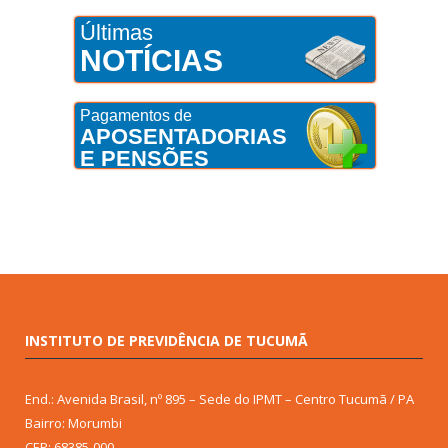
Últimas
NOTÍCIAS
Pagamentos de
APOSENTADORIAS
E PENSÕES
INSTITUTO DE PREVIDÊNCIA DE TUCUMÃ
End.: Avenida Brasil, nº 895 – Sede do IPMT – Centro Tucumã / PA
Bairro: Morumbi
CEP: 68385-000