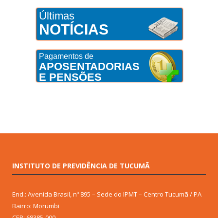
Últimas
NOTÍCIAS
Pagamentos de
APOSENTADORIAS
E PENSÕES
INSTITUTO DE PREVIDÊNCIA DE TUCUMÃ
End.: Avenida Brasil, nº 895 – Sede do IPMT – Centro Tucumã / PA
Bairro: Morumbi
CEP: 68385-000