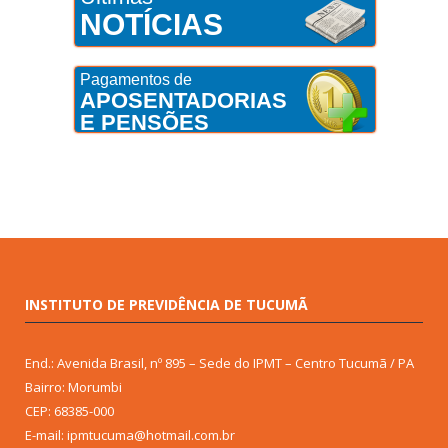
NOTÍCIAS
Pagamentos de
APOSENTADORIAS
E PENSÕES
INSTITUTO DE PREVIDÊNCIA DE TUCUMÃ
End.: Avenida Brasil, nº 895 – Sede do IPMT – Centro Tucumã / PA
Bairro: Morumbi
CEP: 68385-000
E-mail: ipmtucuma@hotmail.com.br