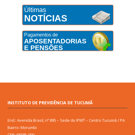
Últimas
NOTÍCIAS
Pagamentos de
APOSENTADORIAS
E PENSÕES
INSTITUTO DE PREVIDÊNCIA DE TUCUMÃ
End.: Avenida Brasil, nº 895 – Sede do IPMT – Centro Tucumã / PA
Bairro: Morumbi
CEP: 68385-000