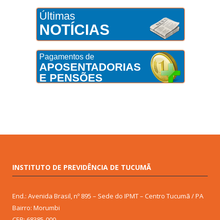
Últimas
NOTÍCIAS
Pagamentos de
APOSENTADORIAS
E PENSÕES
INSTITUTO DE PREVIDÊNCIA DE TUCUMÃ
End.: Avenida Brasil, nº 895 – Sede do IPMT – Centro Tucumã / PA
Bairro: Morumbi
CEP: 68385-000