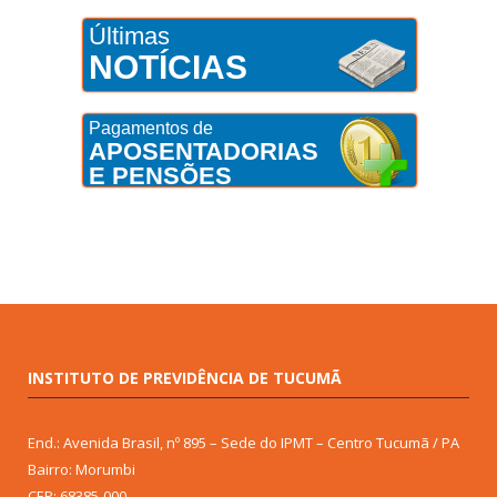
Últimas
NOTÍCIAS
Pagamentos de
APOSENTADORIAS
E PENSÕES
INSTITUTO DE PREVIDÊNCIA DE TUCUMÃ
End.: Avenida Brasil, nº 895 – Sede do IPMT – Centro Tucumã / PA
Bairro: Morumbi
CEP: 68385-000