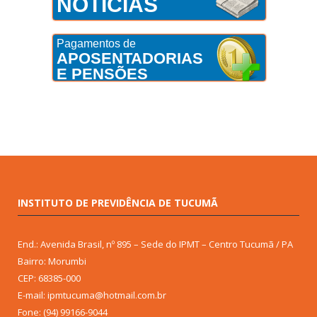
NOTÍCIAS
Pagamentos de
APOSENTADORIAS
E PENSÕES
INSTITUTO DE PREVIDÊNCIA DE TUCUMÃ
End.: Avenida Brasil, nº 895 – Sede do IPMT – Centro Tucumã / PA
Bairro: Morumbi
CEP: 68385-000
E-mail: ipmtucuma@hotmail.com.br
Fone: (94) 99166-9044