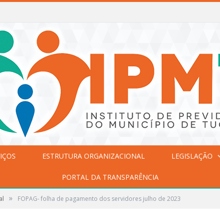
IÇOS
ESTRUTURA ORGANIZACIONAL
LEGISLAÇÃO
PORTAL DA TRANSPARÊNCIA
»
al
FOPAG- folha de pagamento dos servidores julho de 2023