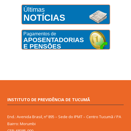
Últimas
NOTÍCIAS
Pagamentos de
APOSENTADORIAS
E PENSÕES
INSTITUTO DE PREVIDÊNCIA DE TUCUMÃ
End.: Avenida Brasil, nº 895 – Sede do IPMT – Centro Tucumã / PA
Bairro: Morumbi
CEP: 68385-000