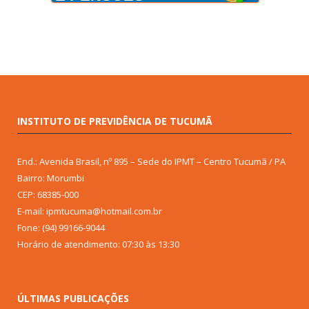
INSTITUTO DE PREVIDÊNCIA DE TUCUMÃ
End.: Avenida Brasil, nº 895 – Sede do IPMT – Centro Tucumã / PA
Bairro: Morumbi
CEP: 68385-000
E-mail: ipmtucuma@hotmail.com.br
Fone: (94) 99166-9044
Horário de atendimento: 07:30 às 13:30
ÚLTIMAS PUBLICAÇÕES