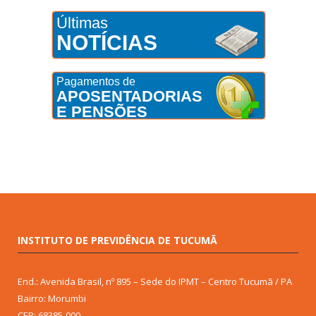
Últimas
NOTÍCIAS
Pagamentos de
APOSENTADORIAS
E PENSÕES
INSTITUTO DE PREVIDÊNCIA DE TUCUMÃ
End.: Avenida Brasil, nº 895 – Sede do IPMT – Centro Tucumã / PA
Bairro: Morumbi
CEP: 68385-000