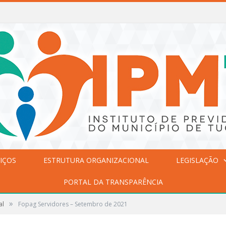
IÇOS
ESTRUTURA ORGANIZACIONAL
LEGISLAÇÃO
PORTAL DA TRANSPARÊNCIA
»
al
Fopag Servidores – Setembro de 2021