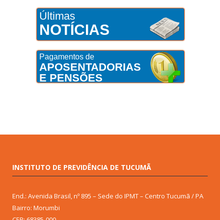
Últimas
NOTÍCIAS
Pagamentos de
APOSENTADORIAS
E PENSÕES
INSTITUTO DE PREVIDÊNCIA DE TUCUMÃ
End.: Avenida Brasil, nº 895 – Sede do IPMT – Centro Tucumã / PA
Bairro: Morumbi
CEP: 68385-000