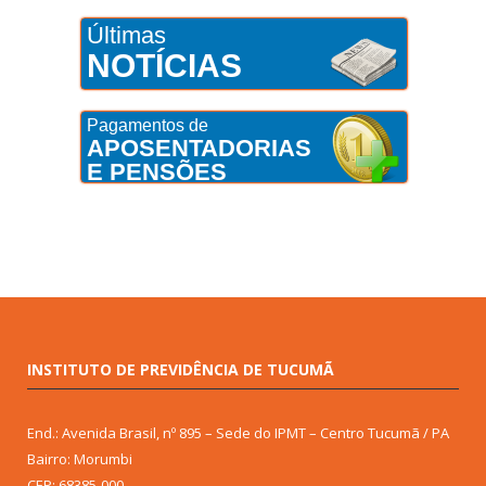
Últimas
NOTÍCIAS
Pagamentos de
APOSENTADORIAS
E PENSÕES
INSTITUTO DE PREVIDÊNCIA DE TUCUMÃ
End.: Avenida Brasil, nº 895 – Sede do IPMT – Centro Tucumã / PA
Bairro: Morumbi
CEP: 68385-000