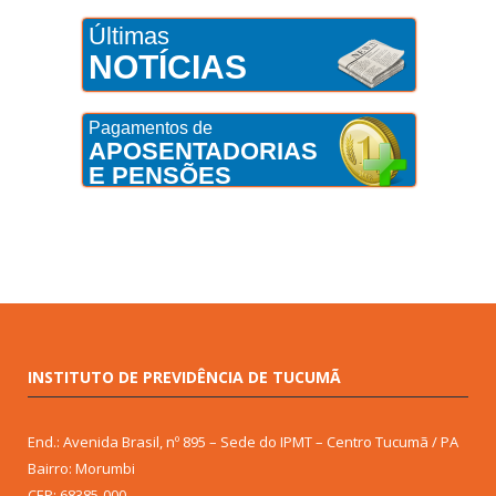
Últimas
NOTÍCIAS
Pagamentos de
APOSENTADORIAS
E PENSÕES
INSTITUTO DE PREVIDÊNCIA DE TUCUMÃ
End.: Avenida Brasil, nº 895 – Sede do IPMT – Centro Tucumã / PA
Bairro: Morumbi
CEP: 68385-000