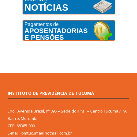
NOTÍCIAS
Pagamentos de
APOSENTADORIAS
E PENSÕES
INSTITUTO DE PREVIDÊNCIA DE TUCUMÃ
End.: Avenida Brasil, nº 895 – Sede do IPMT – Centro Tucumã / PA
Bairro: Morumbi
CEP: 68385-000
E-mail: ipmtucuma@hotmail.com.br