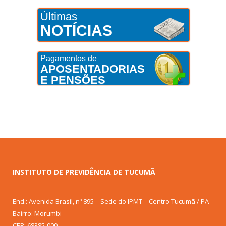
Últimas
NOTÍCIAS
Pagamentos de
APOSENTADORIAS
E PENSÕES
INSTITUTO DE PREVIDÊNCIA DE TUCUMÃ
End.: Avenida Brasil, nº 895 – Sede do IPMT – Centro Tucumã / PA
Bairro: Morumbi
CEP: 68385-000