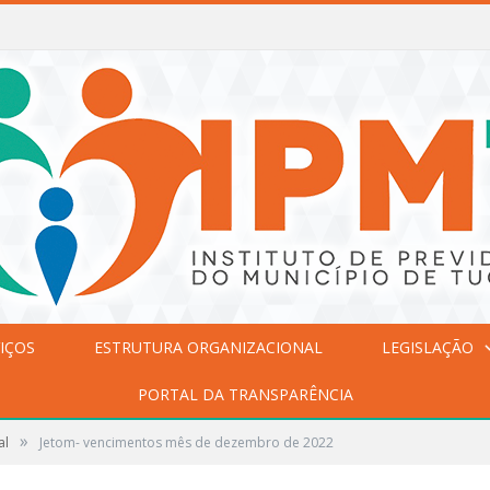
IÇOS
ESTRUTURA ORGANIZACIONAL
LEGISLAÇÃO
PORTAL DA TRANSPARÊNCIA
»
al
Jetom- vencimentos mês de dezembro de 2022