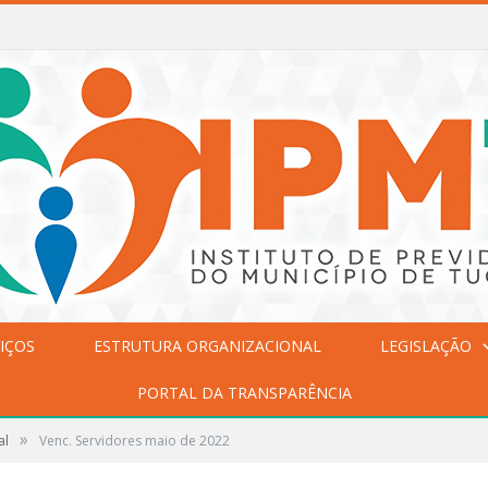
IÇOS
ESTRUTURA ORGANIZACIONAL
LEGISLAÇÃO
PORTAL DA TRANSPARÊNCIA
»
al
Venc. Servidores maio de 2022