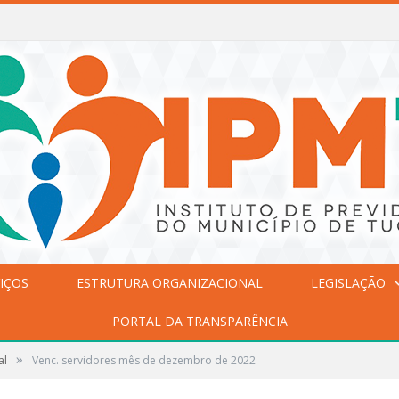
IÇOS
ESTRUTURA ORGANIZACIONAL
LEGISLAÇÃO
PORTAL DA TRANSPARÊNCIA
»
al
Venc. servidores mês de dezembro de 2022