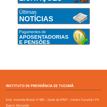
Últimas
NOTÍCIAS
Pagamentos de
APOSENTADORIAS
E PENSÕES
INSTITUTO DE PREVIDÊNCIA DE TUCUMÃ
End.: Avenida Brasil, nº 895 – Sede do IPMT – Centro Tucumã / PA
Bairro: Morumbi