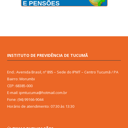
E PENSÕES
INSTITUTO DE PREVIDÊNCIA DE TUCUMÃ
End.: Avenida Brasil, nº 895 – Sede do IPMT – Centro Tucumã / PA
Bairro: Morumbi
CEP: 68385-000
E-mail: ipmtucuma@hotmail.com.br
Fone: (94) 99166-9044
Horário de atendimento: 07:30 às 13:30