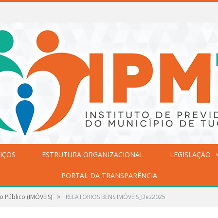
IÇOS
ESTRUTURA ORGANIZACIONAL
LEGISLAÇÃO
PORTAL DA TRANSPARÊNCIA
»
o Público (IMÓVEIS)
RELATORIOS BENS IMÓVEIS_Dez2025