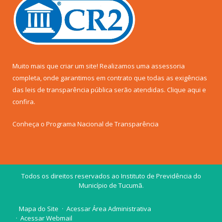
Muito mais que criar um site! Realizamos uma assessoria
completa, onde garantimos em contrato que todas as exigências
das leis de transparência pública serão atendidas. Clique aqui e
confira.
Conheça o
Programa Nacional de Transparência
Todos os direitos reservados ao Instituto de Previdência do
Município de Tucumã.
Mapa do Site
Acessar Área Administrativa
Acessar Webmail