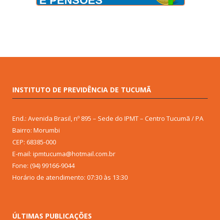
E PENSÕES
INSTITUTO DE PREVIDÊNCIA DE TUCUMÃ
End.: Avenida Brasil, nº 895 – Sede do IPMT – Centro Tucumã / PA
Bairro: Morumbi
CEP: 68385-000
E-mail: ipmtucuma@hotmail.com.br
Fone: (94) 99166-9044
Horário de atendimento: 07:30 às 13:30
ÚLTIMAS PUBLICAÇÕES